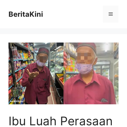
Skip
to
BeritaKini
Menu
content
Ibu Luah Perasaan