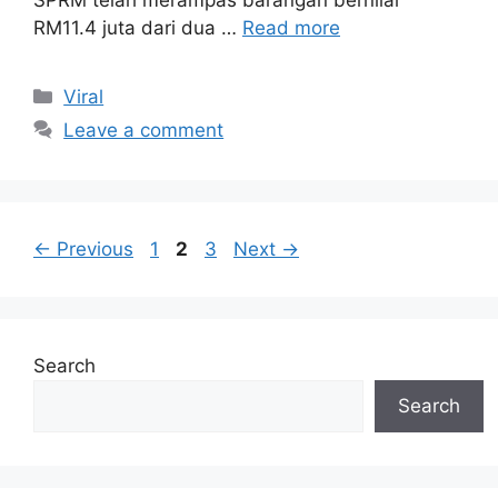
SPRM telah merampas barangan bernilai
RM11.4 juta dari dua …
Read more
Categories
Viral
Leave a comment
Page
Page
Page
←
Previous
1
2
3
Next
→
Search
Search