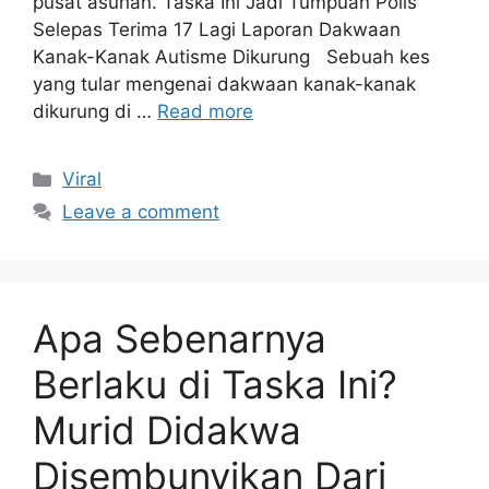
pusat asuhan. Taska Ini Jadi Tumpuan Polis
Selepas Terima 17 Lagi Laporan Dakwaan
Kanak-Kanak Autisme Dikurung Sebuah kes
yang tular mengenai dakwaan kanak-kanak
dikurung di …
Read more
Categories
Viral
Leave a comment
Apa Sebenarnya
Berlaku di Taska Ini?
Murid Didakwa
Disembunyikan Dari